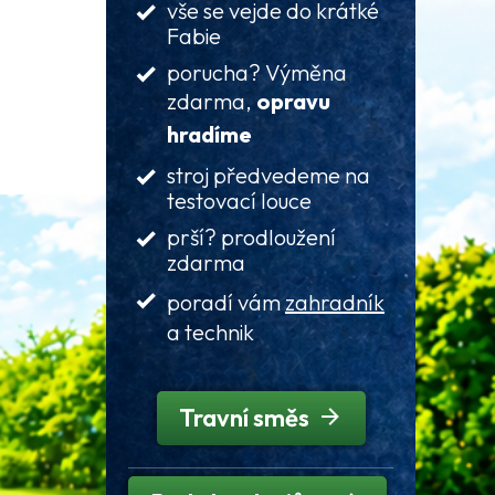
vše se vejde do krátké
Fabie
porucha? Výměna
zdarma,
opravu
hradíme
stroj předvedeme na
testovací louce
prší? prodloužení
zdarma
poradí vám
zahradník
a technik
Travní směs