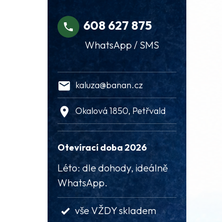
608 627 875
WhatsApp / SMS
kaluza@banan.cz
Okalová 1850, Petřvald
Otevírací doba 2026
Léto: dle dohody, ideálně
WhatsApp.
vše VŽDY skladem