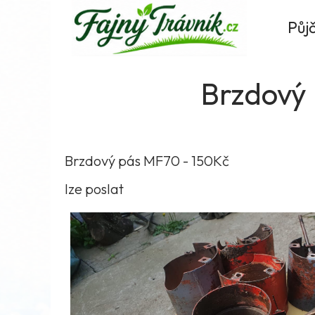
Fajnytravnik.cz
Půj
Brzdový
Brzdový pás MF70 - 150Kč
lze poslat