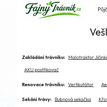
Fajnytravnik.cz
Půj
Veš
Zakládání trávníku:
Malotraktor Jičink
AKU postřikovač
Renovace trávníku:
Vertikutátor
Ae
Sekání trávy:
Bubnová sekačka
Křo