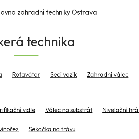
čovna zahradní techniky Ostrava
kerá technika
a
Rotavátor
Secí vozík
Zahradní válec
rifikační vidle
Válec na substrát
Nivelační hr
vinořez
Sekačka na trávu