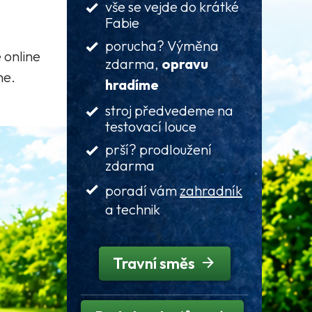
vše se vejde do krátké
Fabie
porucha? Výměna
 online
zdarma,
opravu
me.
hradíme
stroj předvedeme na
testovací louce
prší? prodloužení
zdarma
poradí vám
zahradník
a technik
Travní směs