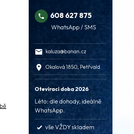
608 627 875
WhatsApp / SMS
kaluza@banan.cz
Okalová 1850, Petřvald
Otevírací doba 2026
Léto: dle dohody, ideálně
ábě
WhatsApp.
vše VŽDY skladem