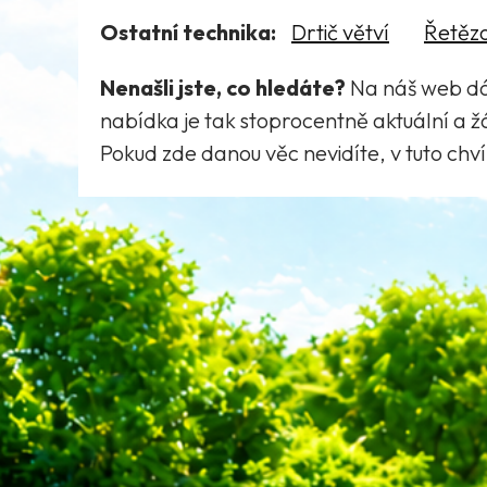
Ostatní technika:
Drtič větví
Řetězo
Nenašli jste, co hledáte?
Na náš web dá
nabídka je tak stoprocentně aktuální a 
Pokud zde danou věc nevidíte, v tuto chvíl