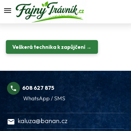
Fajnytravnik.cz
Veškerá technika k zapůjčení
608 627 875
WhatsApp / SMS
kaluza@banan.cz