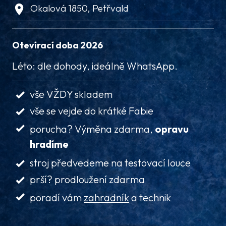
Okalová 1850, Petřvald
Otevírací doba 2026
Léto: dle dohody, ideálně WhatsApp.
vše VŽDY skladem
vše se vejde do krátké Fabie
porucha? Výměna zdarma,
opravu
hradíme
stroj předvedeme na testovací louce
prší? prodloužení zdarma
poradí vám
zahradník
a technik