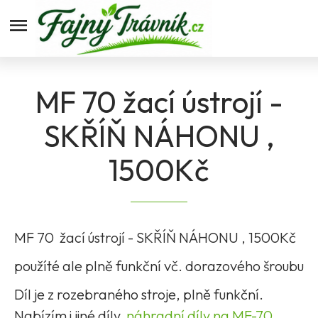
Fajnytravnik.cz
MF 70 žací ústrojí -
SKŘÍŇ NÁHONU ,
1500Kč
MF 70 žací ústrojí - SKŘÍŇ NÁHONU , 1500Kč
použíté ale plně funkční vč. dorazového šroubu
Díl je z rozebraného stroje, plně funkční.
Nabízím i jiné díly
náhradní díly na MF-70
.