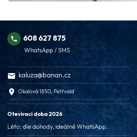
608 627 875
WhatsApp / SMS
kaluza@banan.cz
Okalová 1850, Petřvald
Otevírací doba 2026
Léto: dle dohody, ideálně WhatsApp.