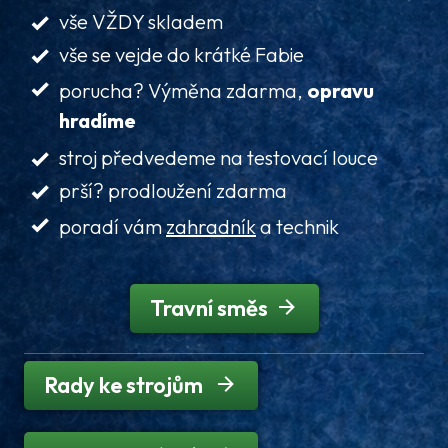
vše VŽDY skladem
vše se vejde do krátké Fabie
porucha? Výměna zdarma,
opravu
hradíme
stroj předvedeme na testovací louce
prší? prodloužení zdarma
poradí vám
zahradník
a technik
Travní směs
Rady ke strojům