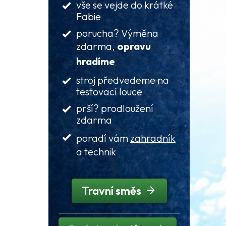
vše se vejde do krátké
Fabie
porucha? Výměna
zdarma,
opravu
hradíme
stroj předvedeme na
testovací louce
prší? prodloužení
zdarma
poradí vám
zahradník
a technik
Travní směs