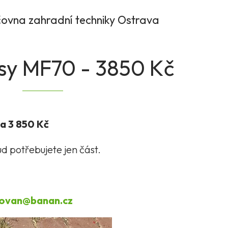
čovna zahradní techniky Ostrava
sy MF70 - 3850 Kč
a 3 850 Kč
ud potřebujete jen část.
ovan@banan.cz