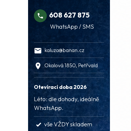
608 627 875
WhatsApp / SMS
kaluza@banan.cz
Okalová 1850, Petřvald
Otevírací doba 2026
Léto: dle dohody, ideálně
WhatsApp.
vše VŽDY skladem