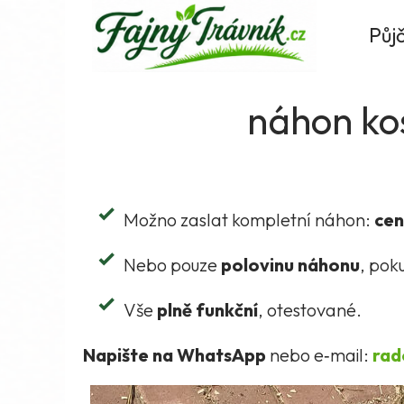
Fajnytravnik.cz
Půj
náhon ko
Možno zaslat kompletní náhon:
cen
Nebo pouze
polovinu náhonu
, pok
Vše
plně funkční
, otestované.
Napište na WhatsApp
nebo e‑mail:
rad