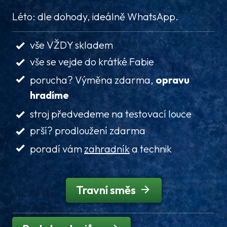
Léto: dle dohody, ideálně WhatsApp.
vše VŽDY skladem
vše se vejde do krátké Fabie
porucha? Výměna zdarma,
opravu
hradíme
stroj předvedeme na testovací louce
prší? prodloužení zdarma
poradí vám
zahradník
a technik
Travní směs