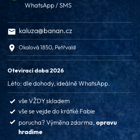
WhatsApp / SMS
kaluza@banan.cz
Okalová 1850, Petřvald
Otevírací doba 2026
Léto: dle dohody, ideálně WhatsApp.
vše VŽDY skladem
vše se vejde do krátké Fabie
porucha? Výměna zdarma,
opravu
hradíme