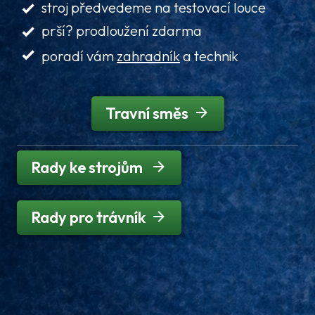
stroj předvedeme na testovací louce
prší? prodloužení zdarma
poradí vám
zahradník
a technik
Travní směs
Rady ke strojům
Rady pro trávník